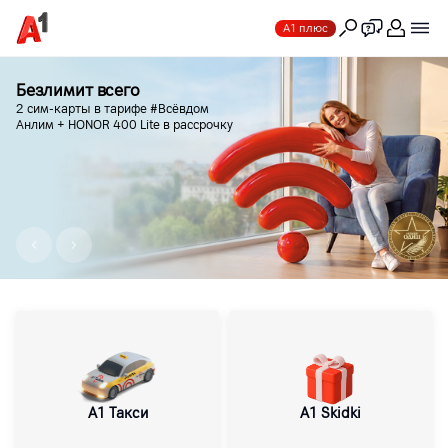
А1 плюс
Безлимит всего
2 сим-карты в тарифе #Всёвдом
Анлим + HONOR 400 Lite в рассрочку
common.prevSlide
common.prevSlide
A1 Такси
A1 Skidki