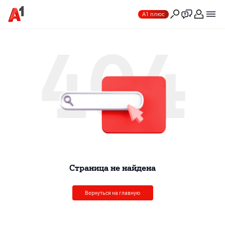
А1 плюс
404
Cтраница не найдена
Вернуться на главную