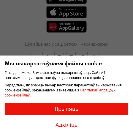
Шукайце нас у сац. сетках і мэсанджарах
Мы выкарыстоўваем файлы cookie
Гэта дапаможа Вам эфектыўна выкарыстоўваць Сайт А1 і
падтрымліваць карэктнае функцыянаванне яго сэрвісаў.
Перад тым, як зрабіць выбар настроек параметраў выкарыстання
cookie-файлаў, рэкамендуем азнаёміцца з
Палітыкай апрацоўкі
Дагавор
Пра кампанію
Навіны
Перайсці ў А1
cookie-файлаў.
Дапамога і падтрымка
Kар'ера
Для слабавідушчых
Неабходныя
Заўсёды
Прыняць
ўключаны
файлы
«cookie»
Адхіліць
Неабходныя
© 2026 Унітарнае прадпрыемства «А1». Усе правы абароненыя.
для