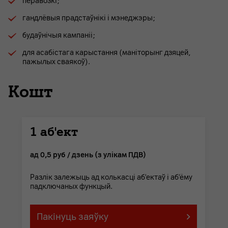
перавозкі;
гандлёвыя прадстаўнікі і мэнеджэры;
будаўнічыя кампаніі;
для асабістага карыстання (маніторынг дзяцей,
пажылых сваякоў).
Кошт
1 аб'ект
ад 0,5 руб / дзень (з улікам ПДВ)
Разлік залежыць ад колькасці аб'ектаў і аб'ёму
падключаных функцый.
Пакінуць заяўку