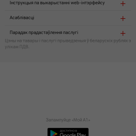
Інструкцыя па выкарыстанні web-інтэрфейсу
Асаблівасці
Парадак прадастаўлення паслугі
Цэны на тавары i паслугі прыведзеныя ў беларускіх рублях з
улікам ПДВ.
Запампуйце «Мой А1»