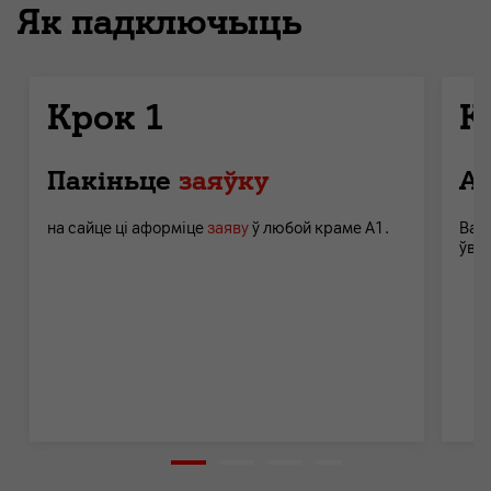
Як падключыць
Крок 1
К
Пакіньце
заяўку
Аў
на сайце ці аформіце
заяву
ў любой краме A1.
Вам
ўвах