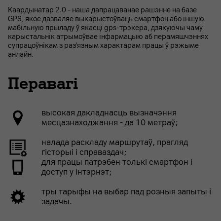
Каардынатар 2.0 – наша дапрацаванае рашэнне на базе
GPS, якое дазваляе выкарыстоўваць смартфон або іншую
мабільную прыладу ў якасці gps-трэкера, дзякуючы чаму
карыстальнiк атрымоўвае інфармацыю аб перамяшчэннях
супрацоўнікам з раз'язным характарам працы ў рэжыме
анлайн.
Перавагі
высокая дакладнасць вызначэння
месцазнаходжання - да 10 метраў;
налада раскладу маршрутаў, прагляд
гісторыі і справаздач;
для працы патрэбен толькі смартфон і
доступ у інтэрнэт;
тры тарыфы на выбар пад розныя запыты і
задачы.