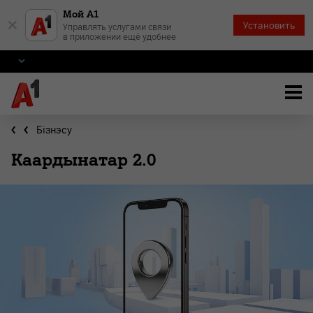
Мой А1
×
Установить
Управлять услугами связи
в приложении ещё удобнее
Бiзнэсу
Каардынатар 2.0