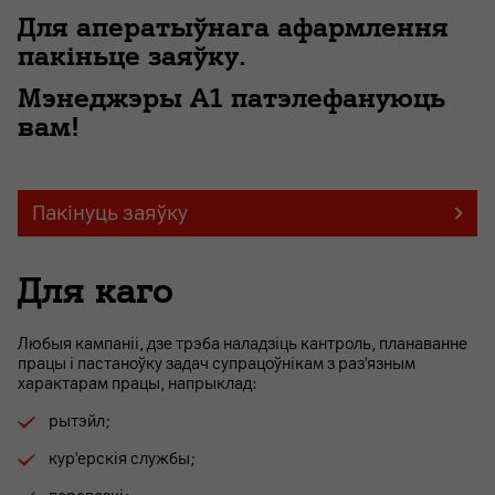
Для аператыўнага афармлення
пакіньце заяўку.
Мэнеджэры А1 патэлефануюць
вам!
Пакінуць заяўку
Для каго
Любыя кампаніі, дзе трэба наладзіць кантроль, планаванне
працы і пастаноўку задач супрацоўнікам з раз'язным
характарам працы, напрыклад:
рытэйл;
кур'ерскiя службы;