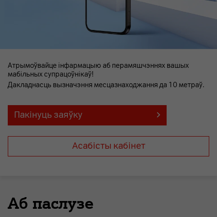
Атрымоўвайце інфармацыю аб перамяшчэннях вашых
мабільных супрацоўнікаў!
Дакладнасць вызначэння месцазнаходжання да 10 метраў.
Пакінуць заяўку
Асабiсты кабiнет
Аб паслузе