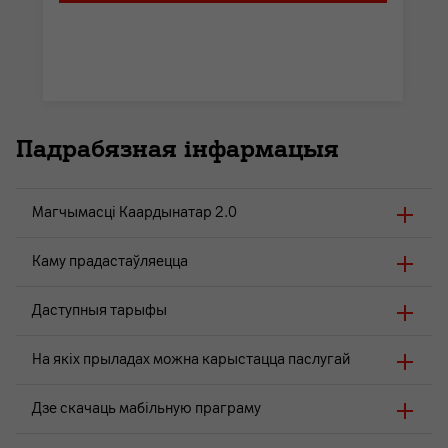
Падрабязная інфармацыя
Магчымасці Каардынатар 2.0
Каму прадастаўляецца
Даступныя тарыфы
На якіх прыладах можна карыстацца паслугай
Дзе скачаць мабільную праграму