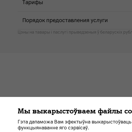
Тарифы
Порядок предоставления услуги
Цэны на тавары i паслугі прыведзеныя ў беларускіх рубл
Мы выкарыстоўваем файлы co
Дагавор
Пра кампанію
Навіны
Пера
Гэта дапаможа Вам эфектыўна выкарыстоўваць 
функцыянаванне яго сэрвісаў.