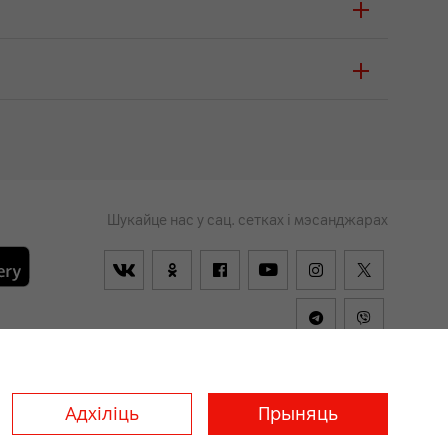
Шукайце нас у сац. сетках і мэсанджарах
ыя
Заўсёды
я слабавідушчых
ўключаны
Адхіліць
Прыняць