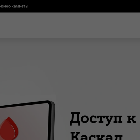
Бізнес-кабінеты
Доступ к
Каскад