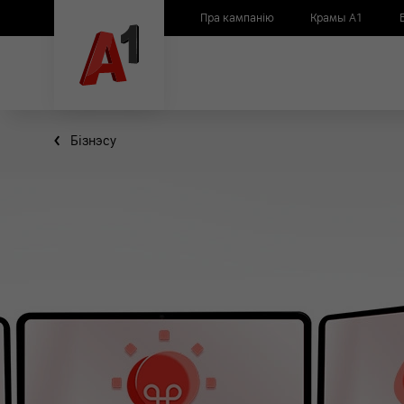
Пра кампанію
Крамы А1
Бiзнэсу