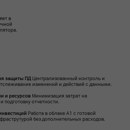
яет в
учной
лятора.
ня защиты ПД
Централизованный контроль и
тслеживание изменений и действий с данными.
и и ресурсов
Минимизация затрат на
 и подготовку отчетности.
 инвестиций
Работа в облаке A1 с готовой
фраструтурой без дополнительных расходов.