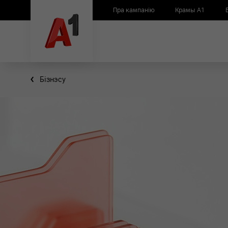
Пра кампанію
Крамы А1
Бiзнэсу