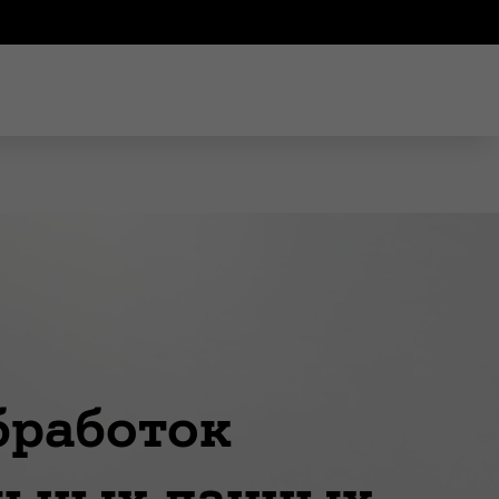
бработок
льных данных