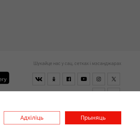
Шукайце нас у сац. сетках і мэсанджарах
ыя
Заўсёды
ўключаны
Адхіліць
Прыняць
я слабавідушчых