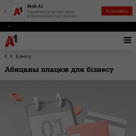
Мой А1
×
Установить
Управлять услугами связи
в приложении ещё удобнее
Бiзнэсу
Абяцаны плацеж для бізнесу