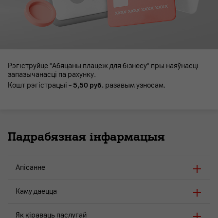
Рэгіструйце "Абяцаны плацеж для бізнесу" пры наяўнасці
запазычанасці па рахунку.
Кошт рэгістрацыі –
5,50 руб.
разавым узносам.
Падрабязная інфармацыя
Апісанне
Каму даецца
Як кіраваць паслугай