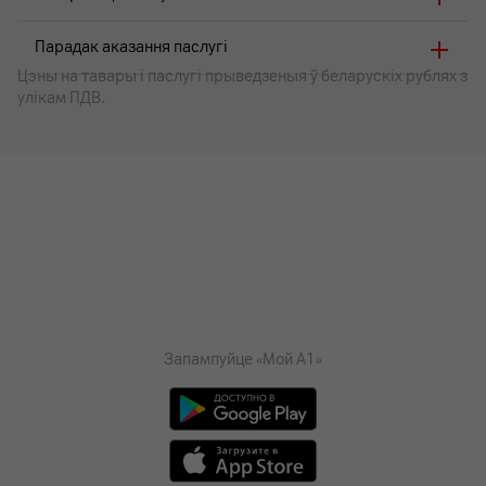
Парадак аказання паслугі
Цэны на тавары i паслугі прыведзеныя ў беларускіх рублях з
улікам ПДВ.
Запампуйце «Мой А1»