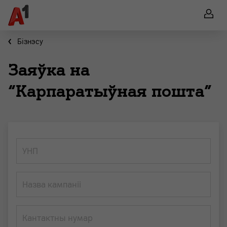
Бiзнэсу
Заяўка на
“Карпаратыўная пошта”
УНП
Назва кампаніі
Кантактны нумар