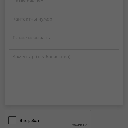
Назва кампаніі
Кантактны нумар
Як вас называць
Каментар (неабавязкова)