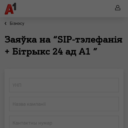
Бiзнэсу
Заяўка на “SIP-тэлефанія
+ Бітрыкс 24 ад А1 ”
УНП
Назва кампаніі
Кантактны нумар