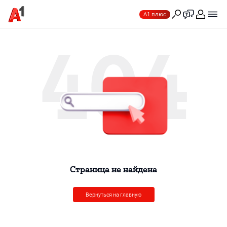
А1 плюс
404
Cтраница не найдена
Вернуться на главную