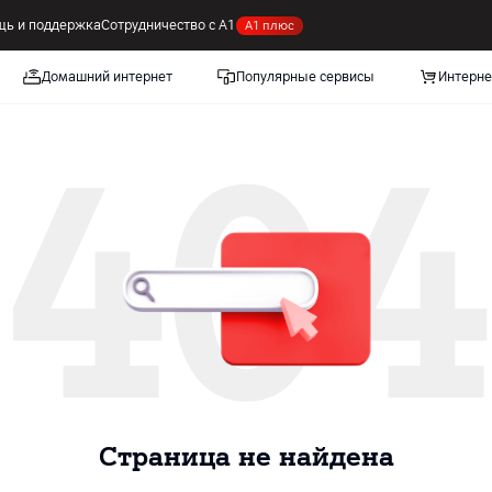
ь и поддержка
Сотрудничество с А1
А1 плюс
Домашний интернет
Популярные сервисы
Интерне
404
Cтраница не найдена