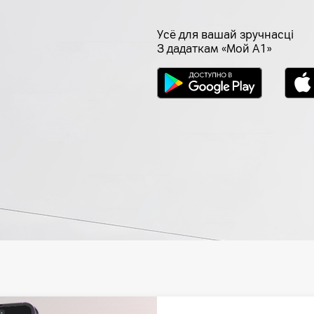
Усё для вашай зручнасцi
З дадаткам «Мой А1»