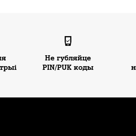
ыя
Не губляйце
етрыі
PIN/PUK коды
н