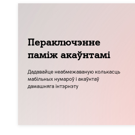
Пераключэнне
паміж акаўнтамі
Дадавайце неабмежаваную колькасць
мабільных нумароў і акаўнтаў
дамашняга інтэрнэту