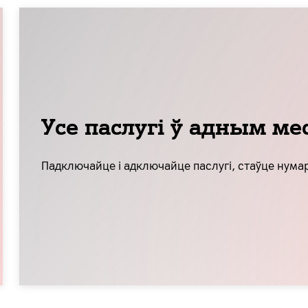
Усе паслугі ў адным м
Падключайце і адключайце паслугі, стаўце нумар 