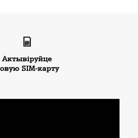
Актывіруйце
овую SIM-карту