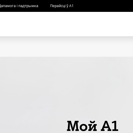
Дапамога і падтрымка
Перайсці ў А1
Мой A1