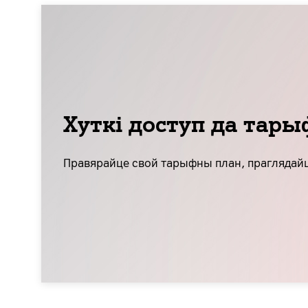
Хуткі доступ да тары
Правярайце свой тарыфны план, праглядайц