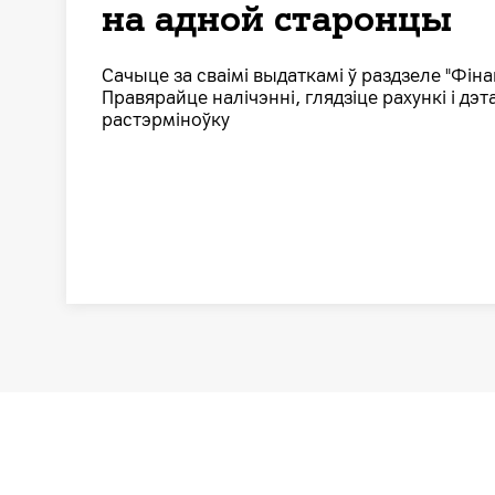
на адной старонцы
Сачыце за сваімі выдаткамі ў раздзеле "Фіна
Правярайце налічэнні, глядзіце рахункі і дэ
растэрміноўку