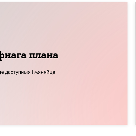
фнага плана
е даступныя і мяняйце