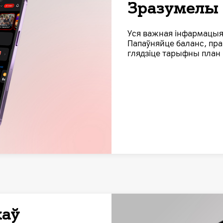
Зразумелы 
Уся важная інфармацыя
Папаўняйце баланс, прав
глядзіце тарыфны план
каў