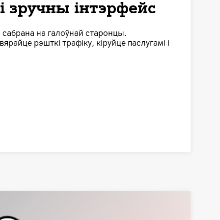
і зручны інтэрфейс
 сабрана на галоўнай старонцы.
ярайце рэшткі трафіку, кіруйце паслугамі і