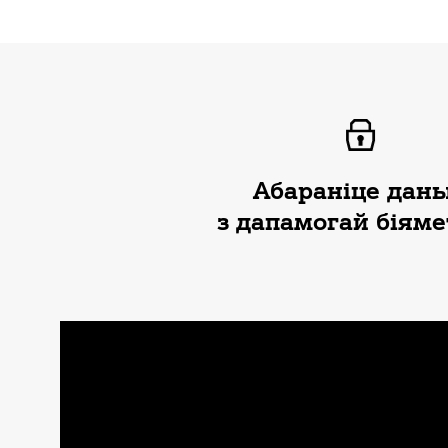
Абараніце дан
з дапамогай біям