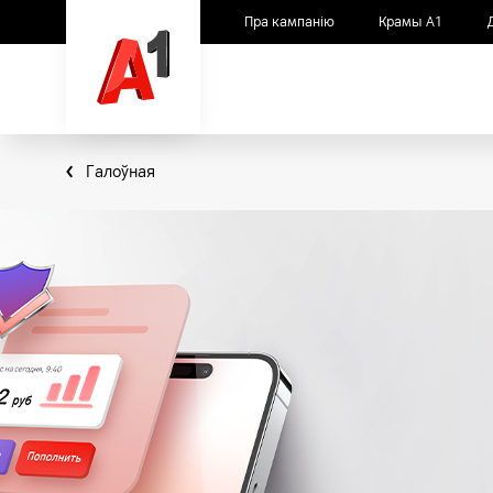
Пра кампанію
Крамы А1
Галоўная