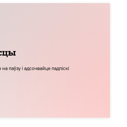
есцы
на паўзу і адсочвайце падпіскі