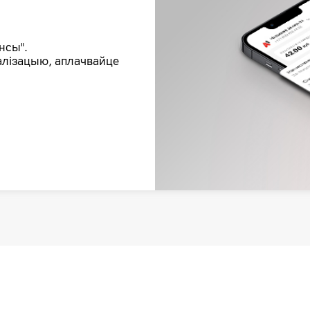
нсы".
талізацыю, аплачвайце