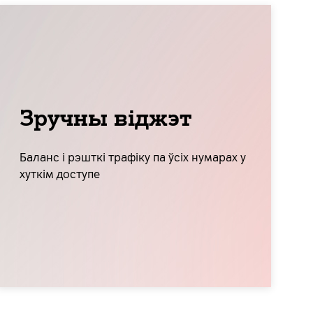
Зручны віджэт
Баланс і рэшткі трафіку па ўсіх нумарах у
хуткім доступе