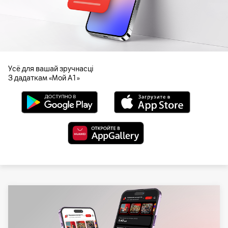
Усё для вашай зручнасцi
З дадаткам «Мой А1»