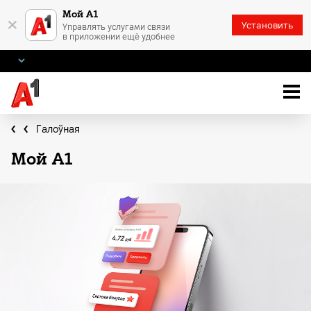
Мой А1
×
Установить
Управлять услугами связи
в приложении ещё удобнее
Галоўная
Мой A1