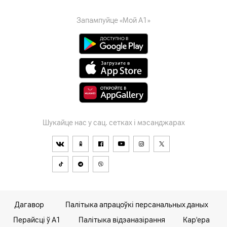
Запампуйце «Мой А1»
Шукайце нас у сац. сетках і мэсанджарах
Дагавор
Палітыка апрацоўкі персанальных даных
Перайсці ў А1
Палітыка відэаназірання
Кар'ера