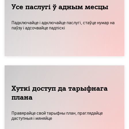
Усе паслугі ў адным месцы
Падключайце і адключайце паслугі, стаўце нумар на
паўзу і адсочвайце падпіскі
Хуткі доступ да тарыфнага
плана
Правярайце свой тарыфны план, праглядайце
даступныя і мяняйце