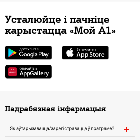
Усталюйце і пачніце
карыстацца «Мой А1»
Падрабязная інфармацыя
Як аўтарызавацца/зарэгістравацца ў праграме?