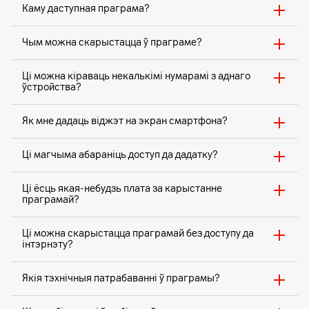
Каму даступная праграма?
Чым можна скарыстацца ў праграме?
Ці можна кіраваць некалькімі нумарамі з аднаго
ўстройства?
Як мне дадаць віджэт на экран смартфона?
Ці магчыма абараніць доступ да дадатку?
Ці ёсць якая-небудзь плата за карыстанне
праграмай?
Ці можна скарыстацца праграмай без доступу да
інтэрнэту?
Якія тэхнічныя патрабаванні ў праграмы?