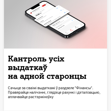
Кантроль усіх
выдаткаў
на адной старонцы
Сачыце за сваімі выдаткамі ў раздзеле "Фінансы".
Правярайце налічэнні, глядзіце рахункі і дэталізацыю,
аплачвайце растэрміноўку