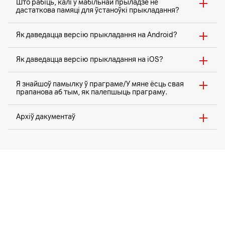
Што рабіць, калі ў мабільнай прыладзе не
дастаткова памяці для ўстаноўкі прыкладання?
Як даведацца версію прыкладання на Android?
Як даведацца версію прыкладання на iOS?
Я знайшоў памылку ў праграме/У мяне ёсць свая
прапанова аб тым, як палепшыць праграму.
Архіў дакументаў