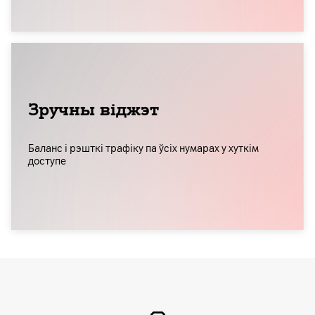
Зручны віджэт
Баланс і рэшткі трафіку па ўсіх нумарах у хуткім
доступе