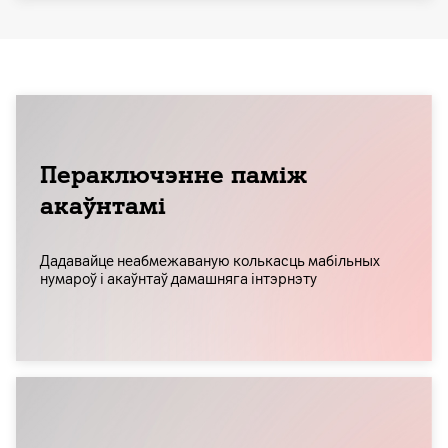
Пераключэнне паміж
акаўнтамі
Дадавайце неабмежаваную колькасць мабільных
нумароў і акаўнтаў дамашняга інтэрнэту