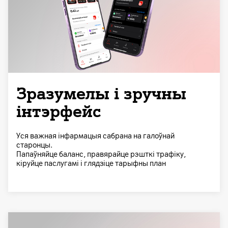
Зразумелы і зручны
інтэрфейс
Уся важная інфармацыя сабрана на галоўнай
старонцы.
Папаўняйце баланс, правярайце рэшткі трафіку,
кіруйце паслугамі і глядзіце тарыфны план