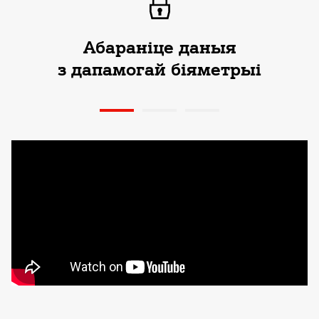
Абараніце даныя
з дапамогай біяметрыі