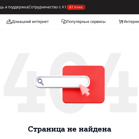
ь и поддержка
Сотрудничество с А1
А1 плюс
Домашний интернет
Популярные сервисы
Интерне
404
Cтраница не найдена