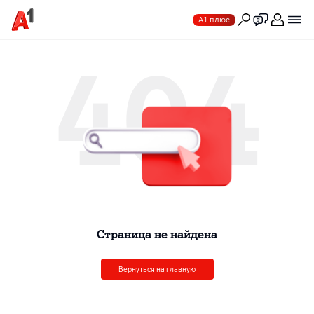
А1 плюс
404
Cтраница не найдена
Вернуться на главную