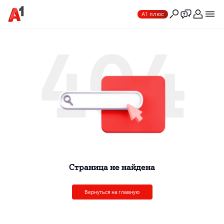
А1 плюс
404
Cтраница не найдена
Вернуться на главную