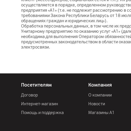
осуществляется в порядке, определенном руководств
предприятия «A1» (т.е. не подлежит рассмотрению в с
требованиями Закона Республики Беларусь от 18 июля
обращениях граждан и юридических лиц»).
Обработка персональных данных, в том числе их пред
Унитарному предприятию по оказанию услуг «А1» (дале
необходима для выполнения Оператором обязанносте
предусмотренных законодательством в области оказа
электросвязи.
Посетителям
Компания
Договор
О компании
Интернет-магазин
Новости
Помощь и поддержка
Магазины А1