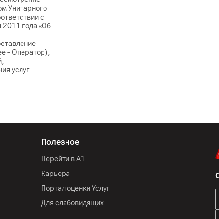
ом Унитарного
оответствии с
 2011 года «Об
оставление
е – Оператор),
й,
ния услуг
Полезное
Перейти в А1
Карьера
Портал оценки Услуг
Для слабовидящих