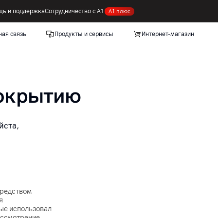
ь и поддержка
Сотрудничество с А1
А1 плюс
ная связь
Продукты и сервисы
Интернет-магазин
покрытию
йста,
средством
я
ые использовал
рассмотрение