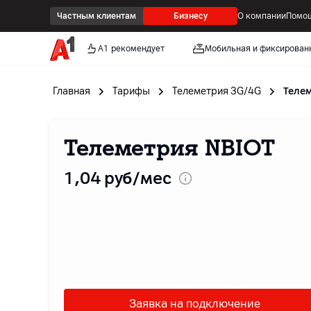
Частным клиентам
Бизнесу
О компании
Помощ
А1 рекомендует
Мобильная и фиксирован
Главная
Тарифы
Телеметрия 3G/4G
Телем
Телеметрия NBIOT
1
,04
руб/мес
Заявка на подключение