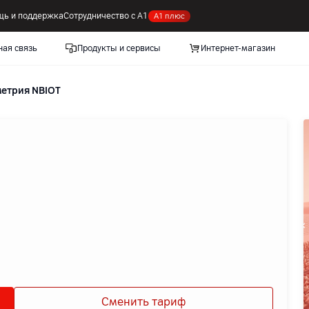
ь и поддержка
Сотрудничество с А1
А1 плюс
ная связь
Продукты и сервисы
Интернет-магазин
етрия NBIOT
Сменить тариф