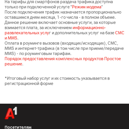
На тарифы для смартфонов раздача трафика доступна
только при подключенной услуге "
Режим модема
"
После подключения трафик назначается пропорционально
оставшимся дням месяца, 1-го числа - в полном объеме.
Данное решение включает основные услуги, за которые
взимается плата, за исключением
информационно-
развлекательных услу
г и дополнительных услуг на базе
СМС
и MMS
.
Оплата в роуминге вызовов (входящих/исходящих), СМС,
MMS и интернет-трафика (в том числе при приеме/передаче
MMS) - по роуминговым тарифам.
Порядок предоставления комплексных продуктов Простое
решение
.
*Итоговый набор услуг и их стоимость указывается в
регистрационной форме
Посетителям