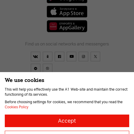
Find us on social networks and messengers
We use cookies
This will help you effectively use the A1 Web-site and maintain the correct
Contract
About us
News
Go to A1
Help
Career
functioning of its services.
For the visually impaired
Before choosing settings for cookies, we recommend that you read the
Cookies Policy
Necessary
Always
Accept
on
cookies
© 2026 Unitary enterprise A1. All rights reserved.
Necessary