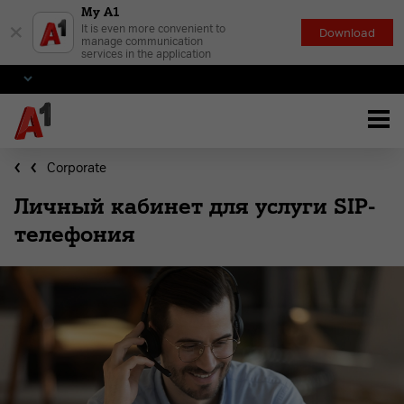
My A1
×
It is even more convenient to
Download
manage communication
services in the application
Corporate
Личный кабинет для услуги SIP-
телефония