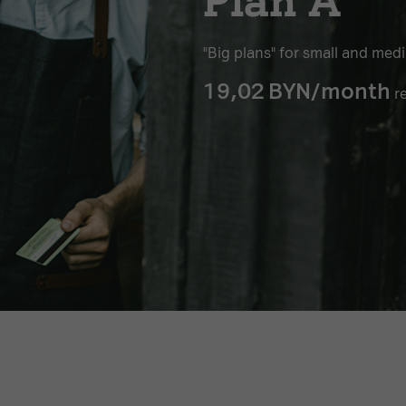
Plan A
"Big plans" for small and med
19,02
BYN/month
re