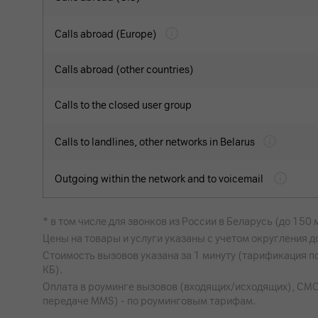
Calls abroad (Europe)
Calls abroad (other countries)
Calls to the closed user group
Calls to landlines, other networks in Belarus
Outgoing within the network and to voicemail
* в том числе для звонков из России в Беларусь (до 150
Цены на товары и услуги указаны с учетом округления 
Стоимость вызовов указана за 1 минуту (тарификация по
КБ).
Оплата в роуминге вызовов (входящих/исходящих), СМС
передаче MMS) - по роуминговым тарифам.