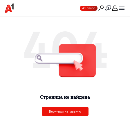
А1 плюс
404
Cтраница не найдена
Вернуться на главную