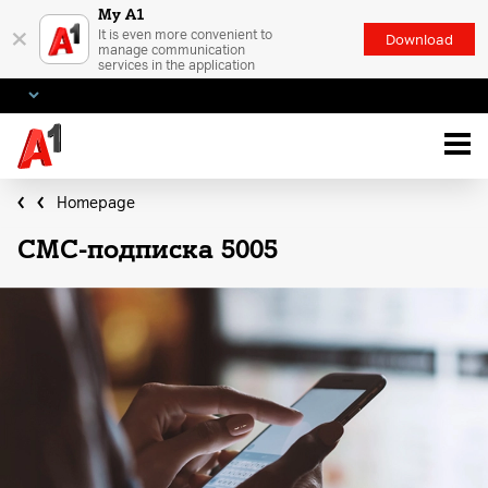
My A1
×
It is even more convenient to
Download
manage communication
services in the application
Homepage
СМС-подписка 5005