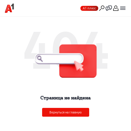
А1 плюс
404
Cтраница не найдена
Вернуться на главную