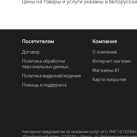
Цены на товары и услуги указаны в белорусски
Посетителям
Компания
Договор
О компании
Политика обработки
Интернет-магазин
персональных данных
Магазины А1
Политика видеонаблюдения
Карта покрытия
Помощь и поддержка
Унитарное предприятие по оказанию услуг «А1»
УНП 10152884
Юридический адрес:
220030
г. Минск
,
ул. Интернациональная