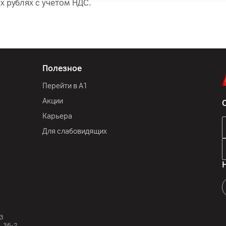
х рублях с учетом НДС.
Полезное
Перейти в А1
Акции
Карьера
Для слабовидящих
3
, 36-2