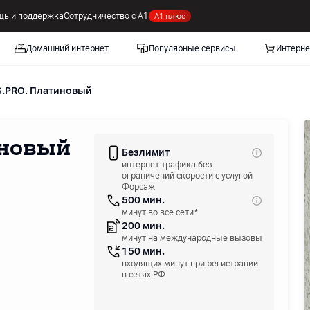
ь и поддержка
Сотрудничество с А1
А1 плюс
Домашний интернет
Популярные сервисы
Интерне
S.PRO. Платиновый
иновый
Безлимит
интернет-трафика без
ограничений скорости с услугой
Форсаж
500 мин.
минут во все сети*
200 мин.
минут на международные вызовы
150 мин.
входящих минут при регистрации
в сетях РФ