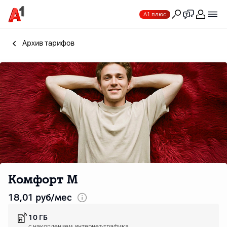
А1 плюс
Архив тарифов
Комфорт M
18
,01
руб/мес
10 ГБ
c накоплением интернет-трафика