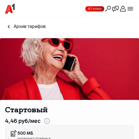
А1 плюс
Архив тарифов
Стартовый
4
,46
руб/мес
500 МБ
интернет-трафика