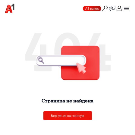
А1 плюс
404
Cтраница не найдена
Вернуться на главную