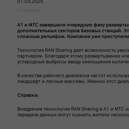
07.03.2025
О компании
А1 и МТС завершили очередную фазу развертыв
дополнительных секторов базовых станций. Эт
сложным рельефом. Компании уже приступили 
Технология RAN Sharing дает возможность увел
партнером. Благодаря этому развертывание нов
углеродные выбросы ввиду уменьшения количе
В качестве рабочего диапазона частот использ
ландшафт и лесные массивы. Именно этот диапа
Справка:
Внедрение технологии RAN Sharing в А1 и МТС н
передачи данных могут оценить жители несколь