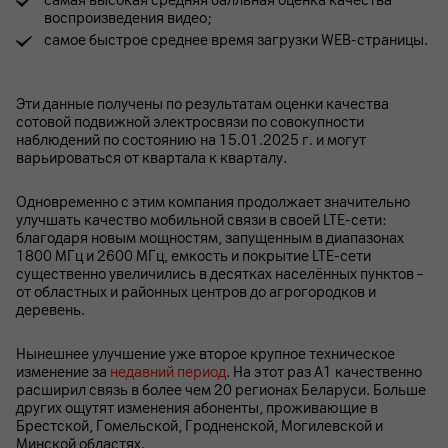
самая высокая средняя балльная оценка качества
воспроизведения видео;
самое быстрое среднее время загрузки WEB-страницы.
Эти данные получены по результатам оценки качества
сотовой подвижной электросвязи по совокупности
наблюдений по состоянию на 15.01.2025 г. и могут
варьироваться от квартала к кварталу.
Одновременно с этим компания продолжает значительно
улучшать качество мобильной связи в своей LTE-сети:
благодаря новым мощностям, запущенным в диапазонах
1800 МГц и 2600 МГц, емкость и покрытие LTE-сети
существенно увеличились в десятках населённых пунктов –
от областных и районных центров до агрогородков и
деревень.
Нынешнее улучшение уже второе крупное техническое
изменение за
недавний период
. На этот раз А1 качественно
расширил связь в более чем 20 регионах Беларуси. Больше
других ощутят изменения абоненты, проживающие в
Брестской, Гомельской, Гродненской, Могилевской и
Минской областях.