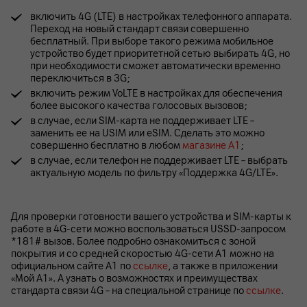
включить 4G (LTE) в настройках телефонного аппарата.
Переход на новый стандарт связи совершенно
бесплатный. При выборе такого режима мобильное
устройство будет приоритетной сетью выбирать 4G, но
при необходимости сможет автоматически временно
переключиться в 3G;
включить режим VoLTE в настройках для обеспечения
более высокого качества голосовых вызовов;
в случае, если SIM-карта не поддерживает LTE –
заменить ее на USIM или eSIM. Сделать это можно
совершенно бесплатно в любом
магазине А1
;
в случае, если телефон не поддерживает LTE – выбрать
актуальную модель по фильтру «Поддержка 4G/LTE».
Для проверки готовности вашего устройства и SIM-карты к
работе в 4G-сети можно воспользоваться USSD-запросом
*181# вызов. Более подробно ознакомиться с зоной
покрытия и со средней скоростью 4G-сети А1 можно на
официальном сайте А1 по
ссылке
, а также в приложении
«Мой А1». А узнать о возможностях и преимуществах
стандарта связи 4G – на специальной странице по
ссылке
.