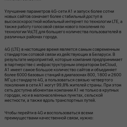
Улучшение параметров 4G-сети А1 и запуск более сотни
новых сайтов означает более стабильный доступ в
высокоскоростной мобильный интернет по технологии LTE, а
также работу голосовой связи нового поколения по
технологии VoLTE для большего количества пользователей в
различных районах города.
4G (LTE) в настоящее время является самым современным
стандартом сотовой связи из действующих в Беларуси. В
результате мероприятий, которые компания предпринимает
в партнерстве с инфраструктурным оператором beСloud,
А1 имеет самое большое количество сайтов и объединяет
более 6000 базовых станций в диапазонах 800, 1800 и 2600
МГц в стандарте 4G, а пользоваться связью четвертого
поколения в сети А1 могут 99,8% жителей страны. При этом
сеть доступна абонентам компании А1 не только в крупных
городах, но и в малонаселённых пунктах, сельской
местности, а также вдоль транспортных путей.
Чтобы перейти в 4G и воспользоваться всеми
преимуществами качественной связи, нужно: