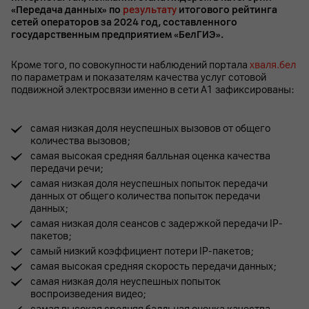
«Передача данных» по
результату
итогового рейтинга
сетей операторов за 2024 год, составленного
государственным предприятием «БелГИЭ».
Кроме того, по совокупности наблюдений портала
хваля.бел
по параметрам и показателям качества услуг сотовой
подвижной электросвязи именно в сети А1 зафиксированы:
самая низкая доля неуспешных вызовов от общего
количества вызовов;
самая высокая средняя балльная оценка качества
передачи речи;
самая низкая доля неуспешных попыток передачи
данных от общего количества попыток передачи
данных;
самая низкая доля сеансов с задержкой передачи IP-
пакетов;
самый низкий коэффициент потери IP-пакетов;
самая высокая средняя скорость передачи данных;
самая низкая доля неуспешных попыток
воспроизведения видео;