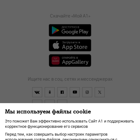
Скачайте «Мой А1»
Ищите нас в соц. сетях и мессенджерах
Мы используем файлы cookie
Это поможет Вам эффективно использовать Сайт А1 и поддерживать
корректное функционирование его сервисов
Договор
О компании
Оплата
Новости
Перед тем, как совершить выбор настроек параметров
Помощь и поддержка
Kарьера
Для слабовидящих
использования cookie-файлов, рекомендуем ознакомиться с