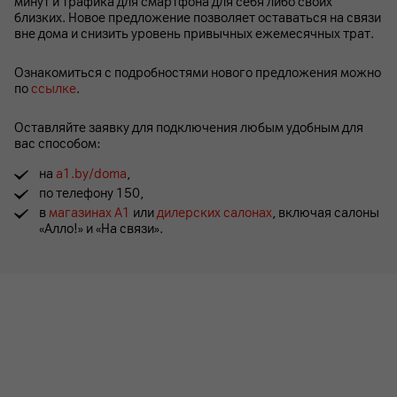
минут и трафика для смартфона для себя либо своих
близких. Новое предложение позволяет оставаться на связи
вне дома и снизить уровень привычных ежемесячных трат.
Ознакомиться с подробностями нового предложения можно
по
ссылке
.
Оставляйте заявку для подключения любым удобным для
вас способом:
на
a1.by/doma
,
по телефону 150,
в
магазинах А1
или
дилерских салонах
, включая салоны
«Алло!» и «На связи».