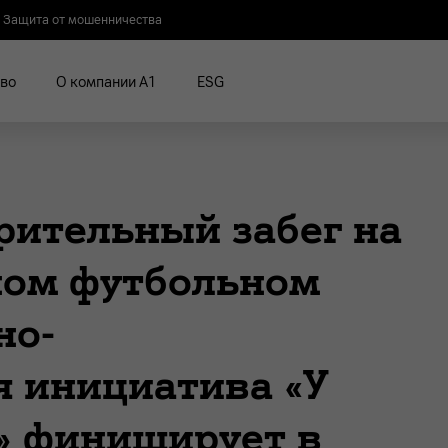
Защита от мошенничества
во
О компании А1
ESG
рительный забег на
ном футбольном
но-
я инициатива «У
» финиширует в