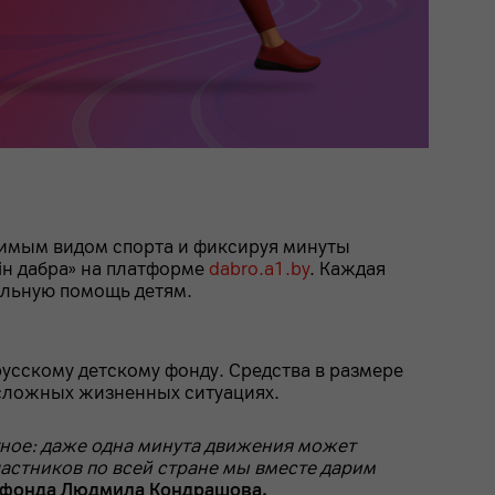
бимым видом спорта и фиксируя минуты
лін дабра» на платформе
dabro.a1.by
. Каждая
альную помощь детям.
сскому детскому фонду. Средства в размере
 сложных жизненных ситуациях.
атное: даже одна минута движения может
частников по всей стране мы вместе дарим
о фонда Людмила Кондрашова.