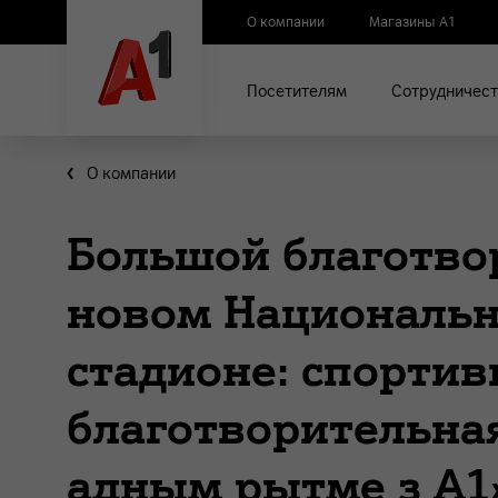
О компании
Магазины А1
Посетителям
Сотрудничест
О компании
Большой благотво
новом Националь
стадионе: спортив
благотворительна
адным рытме з А1