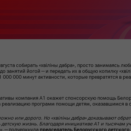
густа собирать «хвіліны дабра», просто занимаясь лю
до занятий йогой — и передать их в общую копилку «хві
1 000 000 минут активности, которые превратятся в ре
ативы компания А1 окажет спонсорскую помощь Белору
на реализацию программ помощи детям, оказавшимся в
сложно или дорого. Но «хвіліны дабра» доказывают обр
 детскую жизнь. Благодаря инициативе А1 и тысячам у
»,
— подчеркнула
председатель Белорусского детског