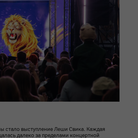
ммы стало выступление Леши Свика. Каждая
щалась далеко за пределами концертной