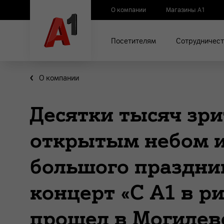
О компании
Магазины А1
Посетителям
Сотрудничест
О компании
Десятки тысяч зри
открытым небом и
большого праздни
концерт «С А1 в р
прошел в Могилев