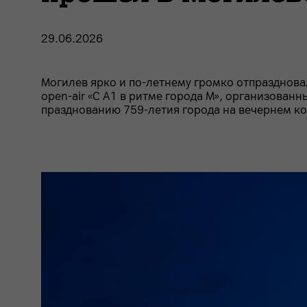
29.06.2026
Могилев ярко и по-летнему громко отпразднов
open-air «С А1 в ритме города М», организова
празднованию 759-летия города на вечернем ко