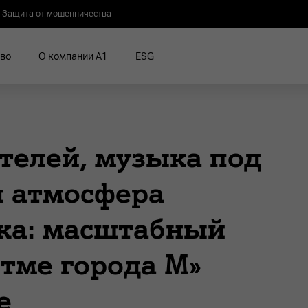
Защита от мошенничества
во
О компании А1
ESG
телей, музыка под
 атмосфера
ка: масштабный
итме города М»
е