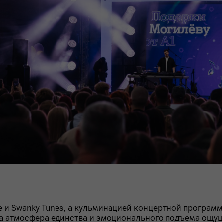
se и Swanky Tunes, а кульминацией концертной програ
, а атмосфера единства и эмоционального подъема ощу