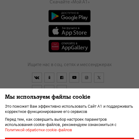
Скачайте «Мой А1»
Ищите нас в соц. сетях и мессенджерах
Мы используем файлы cookie
Это поможет Вам эффективно использовать Сайт А1 и поддерживать
корректное функционирование его сервисов
Договор
О компании
Оплата
Новости
Перед тем, как совершить выбор настроек параметров
Помощь и поддержка
Kарьера
Для слабовидящих
использования cookie-файлов, рекомендуем ознакомиться с
Политикой обработки cookie-файлов