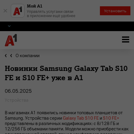
Мой А1
×
Установить
Управлять услугами связи
в приложении ещё удобнее
О компании
Новинки Samsung Galaxy Tab S10
FE и S10 FE+ уже в А1
06.05.2025
Устройства
В магазинах А1 появились новинки топовых планшетов от
Samsung. Устройства серии
Galaxy Tab S10 FE
и
S10 FE+
представлены в различных модификациях: с 8/128 ГБ и
12/256 ГБ объемами памяти. Модели можно приобрести как