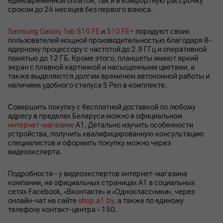
единовременной оплатой, так и в комфортную рассрочку
сроком до 24 месяцев без первого взноса.
Samsung Galaxy Tab S10 FE
и
S10 FE+
порадуют своих
пользователей мощной производительностью благодаря 8-
ядерному процессору с частотой до 2.9 ГГц и оперативной
памятью до 12 ГБ. Кроме этого, планшеты имеют яркий
экран с плавной картинкой и насыщенными цветами, а
также выделяются долгим временем автономной работы и
наличием удобного стилуса S Pen в комплекте.
Совершить покупку с бесплатной доставкой по любому
адресу в пределах Беларуси можно в официальном
интернет-магазине
А1. Детально изучить особенности
устройства, получить квалифицированную консультацию
специалистов и оформить покупку можно через
видеоэксперта.
Подробности – у видеоэкспертов интернет-магазина
компании, на официальных страницах A1 в социальных
сетях Facebook, «Вконтакте» и «Одноклассники», через
онлайн-чат на сайте
shop.a1.by
, а также по единому
телефону контакт-центра – 150.