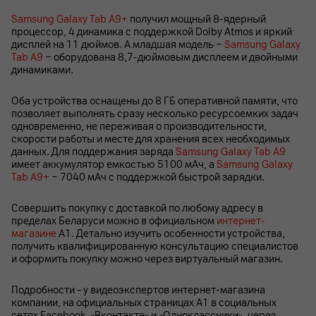
Samsung Galaxy Tab A9+
получил мощный 8-ядерный
процессор, 4 динамика с поддержкой Dolby Atmos и яркий
дисплей на 11 дюймов. А младшая модель −
Samsung Galaxy
Tab A9
− оборудована 8,7-дюймовым дисплеем и двойными
динамиками.
Оба устройства оснащены до 8 ГБ оперативной памяти, что
позволяет выполнять сразу несколько ресурсоемких задач
одновременно, не переживая о производительности,
скорости работы и месте для хранения всех необходимых
данных. Для поддержания заряда
Samsung Galaxy Tab A9
имеет аккумулятор емкостью 5100 мАч, а
Samsung Galaxy
Tab A9+
− 7040 мАч с поддержкой быстрой зарядки.
Совершить покупку с доставкой по любому адресу в
пределах Беларуси можно в официальном
интернет-
магазине
А1. Детально изучить особенности устройства,
получить квалифицированную консультацию специалистов
и оформить покупку можно через виртуальный магазин.
Подробности – у видеоэкспертов интернет-магазина
компании, на официальных страницах A1 в социальных
сетях Facebook, «Вконтакте» и «Одноклассники», через