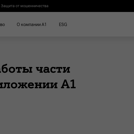
Защита от мошенничества
во
О компании А1
ESG
аботы части
иложении A1