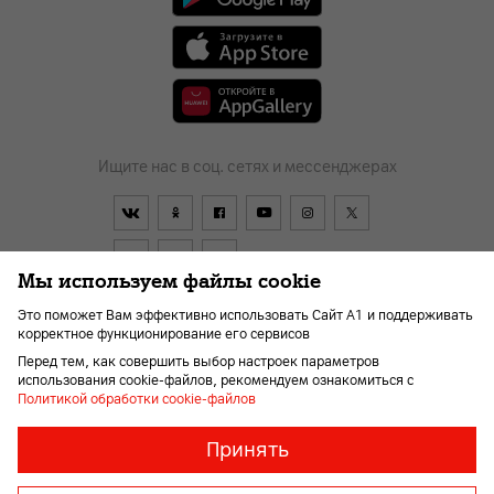
Ищите нас в соц. сетях и мессенджерах
Мы используем файлы cookie
Это поможет Вам эффективно использовать Сайт А1 и поддерживать
корректное функционирование его сервисов
Договор
О компании
Оплата
Новости
Перед тем, как совершить выбор настроек параметров
Помощь и поддержка
Kарьера
Для слабовидящих
использования cookie-файлов, рекомендуем ознакомиться с
Политикой обработки cookie-файлов
Необходимые
Всегда
Принять
включены
файлы
© 2026 Унитарное предприятие «А1». Все права защищены.
«cookie»