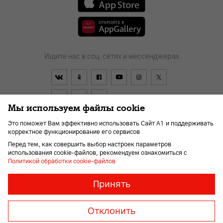
Ищите нас в соц. сетях и мессенджерах
Мы используем файлы cookie
Это поможет Вам эффективно использовать Сайт А1 и поддерживать
корректное функционирование его сервисов
Договор
О компании
Оплата
Новости
Перед тем, как совершить выбор настроек параметров
Помощь и поддержка
Kарьера
Для слабовидящих
использования cookie-файлов, рекомендуем ознакомиться с
Политикой обработки cookie-файлов
Необходимые
Всегда
Принять
включены
файлы
© 2026 Унитарное предприятие «А1». Все права защищены.
«cookie»
Member of A1 Group
Отклонить
Необходимы
для
A1 Austria
A1 Croatia
А1