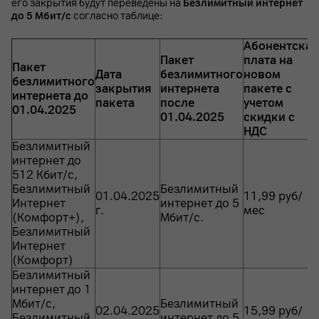
его закрытия будут переведены на
Безлимитный интернет
до 5 Мбит/с
согласно таблице:
Абонентская
Пакет
плата на
Пакет
Дата
безлимитного
новом
безлимитного
закрытия
интернета
пакете с
интернета до
пакета
после
учетом
01.04.2025
01.04.2025
скидки с
НДС
Безлимитный
интернет до
512 Кбит/с,
Безлимитный
Безлимитный
01.04.2025
11,99 руб/
Интернет
интернет до 5
г.
мес
(Комфорт+),
Мбит/с.
Безлимитный
Интернет
(Комфорт)
Безлимитный
интернет до 1
Мбит/с,
Безлимитный
02.04.2025
15,99 руб/
Безлимитный
интернет до 5