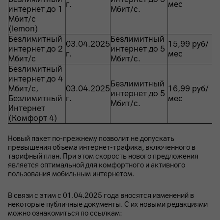
г.
мес
интернет до 1
Мбит/с.
Мбит/с
(lemon)
Безлимитный
Безлимитный
03.04.2025
15,99 руб/
интернет до 2
интернет до 5
г.
мес
Мбит/с
Мбит/с.
Безлимитный
интернет до 4
Безлимитный
Мбит/с,
03.04.2025
16,99 руб/
интернет до 5
Безлимитный
г.
мес
Мбит/с.
Интернет
(Комфорт 4)
Новый пакет по-прежнему позволит не допускать
превышения объема интернет-трафика, включенного в
тарифный план. При этом скорость нового предложения
является оптимальной для комфортного и активного
пользования мобильным интернетом.
В связи с этим с 01.04.2025 года вносятся изменений в
некоторые публичные документы. С их новыми редакциями
можно ознакомиться по ссылкам: