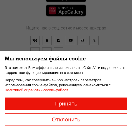
Ищите нас в соц. сетях и мессенджерах
Мы используем файлы cookie
Это поможет Вам эффективно использовать Сайт А1 и поддерживать
корректное функционирование его сервисов
Договор
О компании
Оплата
Новости
Перед тем, как совершить выбор настроек параметров
Помощь и поддержка
Kарьера
Для слабовидящих
использования cookie-файлов, рекомендуем ознакомиться с
Политикой обработки cookie-файлов
Необходимые
Всегда
Принять
включены
файлы
© 2026 Унитарное предприятие «А1». Все права защищены.
«cookie»
Member of A1 Group
Отклонить
Необходимы
для
A1 Austria
A1 Croatia
А1
корректной
Serbia
A1 Bulgaria
A1