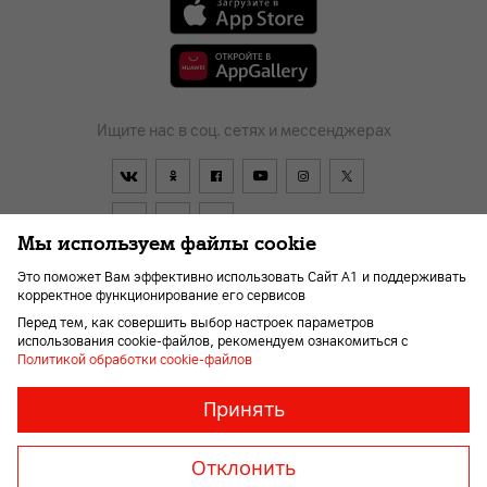
Ищите нас в соц. сетях и мессенджерах
Мы используем файлы cookie
Это поможет Вам эффективно использовать Сайт А1 и поддерживать
корректное функционирование его сервисов
Договор
О компании
Оплата
Новости
Перед тем, как совершить выбор настроек параметров
Помощь и поддержка
Kарьера
Для слабовидящих
использования cookie-файлов, рекомендуем ознакомиться с
Политикой обработки cookie-файлов
Необходимые
Всегда
Принять
включены
файлы
© 2026 Унитарное предприятие «А1». Все права защищены.
«cookie»
Member of A1 Group
Отклонить
Необходимы
для