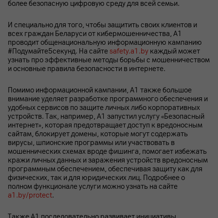
более безопасную цифровую среду для всей семьи.
И специально для того, чтобы защитить своих клиентов и
всех граждан Беларуси от кибермошенничества, А1
проводит общенациональную информационную кампанию
#Подумайте5секунд. На сайте
safety.a1.by
каждый может
узнать про эффективные методы борьбы с мошенничеством
и основные правила безопасности в интернете.
Помимо информационной кампании, А1 также большое
внимание уделяет разработке программного обеспечения и
удобных сервисов по защите личных либо корпоративных
устройств. Так, например, А1 запустил услугу «Безопасный
интернет», которая предотвращает доступ к вредоносным
сайтам, блокирует домены, которые могут содержать
вирусы, шпионские программы или участвовать в
мошеннических схемах вроде фишинга, помогает избежать
кражи личных данных и заражения устройств вредоносным
программным обеспечением, обеспечивая защиту как для
физических, так и для юридических лиц. Подробнее о
полном функционале услуги можно узнать на сайте
a1.by/protect
.
Также А1 последовательно развивает инициативы,