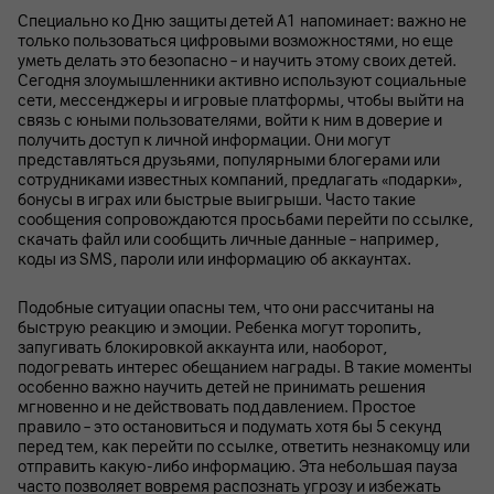
Специально ко Дню защиты детей А1 напоминает: важно не
только пользоваться цифровыми возможностями, но еще
уметь делать это безопасно – и научить этому своих детей.
Сегодня злоумышленники активно используют социальные
сети, мессенджеры и игровые платформы, чтобы выйти на
связь с юными пользователями, войти к ним в доверие и
получить доступ к личной информации. Они могут
представляться друзьями, популярными блогерами или
сотрудниками известных компаний, предлагать «подарки»,
бонусы в играх или быстрые выигрыши. Часто такие
сообщения сопровождаются просьбами перейти по ссылке,
скачать файл или сообщить личные данные – например,
коды из SMS, пароли или информацию об аккаунтах.
Подобные ситуации опасны тем, что они рассчитаны на
быструю реакцию и эмоции. Ребенка могут торопить,
запугивать блокировкой аккаунта или, наоборот,
подогревать интерес обещанием награды. В такие моменты
особенно важно научить детей не принимать решения
мгновенно и не действовать под давлением. Простое
правило – это остановиться и подумать хотя бы 5 секунд
перед тем, как перейти по ссылке, ответить незнакомцу или
отправить какую-либо информацию. Эта небольшая пауза
часто позволяет вовремя распознать угрозу и избежать