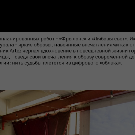
апланированных работ – «Фрыланс» и «Лічбавы свет». Их
урала – яркие образы, навеянные впечатлениями как от
ник Artez черпал вдохновение в повседневной жизни гор
цы, – сведя свои впечатления к образу современной де
гии: нить судьбы плетется из цифрового «облака».