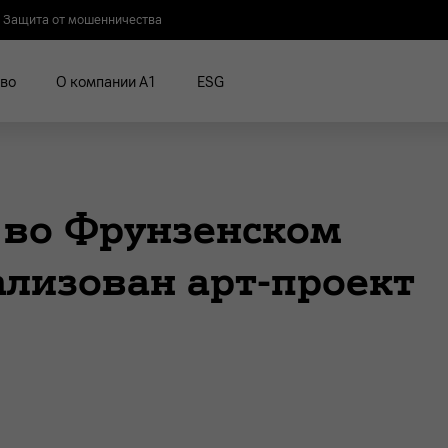
Защита от мошенничества
во
О компании А1
ESG
 во Фрунзенском
ализован арт-проект