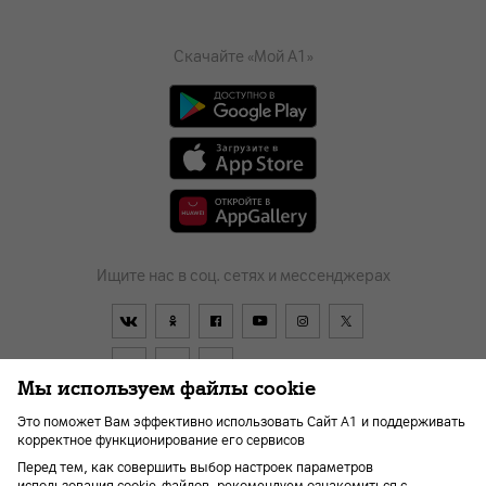
Скачайте «Мой А1»
Ищите нас в соц. сетях и мессенджерах
Мы используем файлы cookie
Это поможет Вам эффективно использовать Сайт А1 и поддерживать
корректное функционирование его сервисов
Договор
О компании
Оплата
Новости
Перед тем, как совершить выбор настроек параметров
Помощь и поддержка
Kарьера
Для слабовидящих