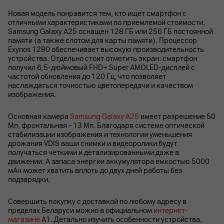
Новая модель понравится тем, кто ищет смартфон с
отличными характеристиками по приемлемой стоимости.
Samsung Galaxy A25 оснащен 128 ГБ или 256 ГБ постоянной
памяти (а также слотом для карты памяти). Процессор
Exynos 1280 обеспечивает высокую производительность
устройства. Отдельно стоит отметить экран: смартфон
получил 6,5-дюймовый FHD+ Super AMOLED-дисплей с
частотой обновления до 120 Гц, что позволяет
наслаждаться точностью цветопередачи и качеством
изображения.
Основная камера
Samsung Galaxy A25
имеет разрешение 50
Мп, фронтальная – 13 Мп. Благодаря системе оптической
стабилизации изображения и технологии уменьшения
дрожания VDIS ваши снимки и видеоролики будут
получаться четкими и детализированными даже в
движении. А запаса энергии аккумулятора емкостью 5000
мАч может хватить вплоть до двух дней работы без
подзарядки.
Совершить покупку с доставкой по любому адресу в
пределах Беларуси можно в официальном
интернет-
магазине
А1. Детально изучить особенности устройства,