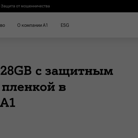
Защита от мошенничества
во
О компании А1
ESG
/128GB с защитным
 пленкой в
 А1