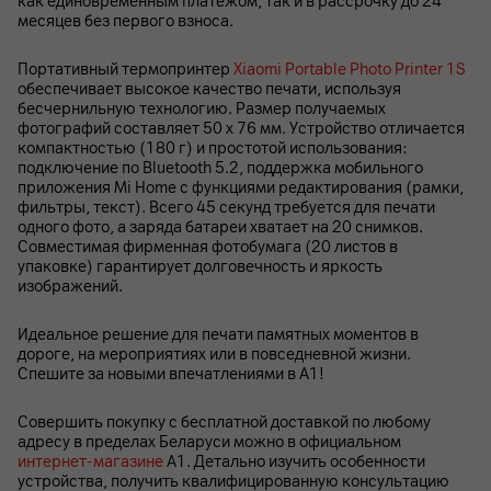
как единовременным платежом, так и в рассрочку до 24
месяцев без первого взноса.
Портативный термопринтер
Xiaomi Portable Photo Printer 1S
обеспечивает высокое качество печати, используя
бесчернильную технологию. Размер получаемых
фотографий составляет 50 x 76 мм. Устройство отличается
компактностью (180 г) и простотой использования:
подключение по Bluetooth 5.2, поддержка мобильного
приложения Mi Home с функциями редактирования (рамки,
фильтры, текст). Всего 45 секунд требуется для печати
одного фото, а заряда батареи хватает на 20 снимков.
Совместимая фирменная фотобумага (20 листов в
упаковке) гарантирует долговечность и яркость
изображений.
Идеальное решение для печати памятных моментов в
дороге, на мероприятиях или в повседневной жизни.
Спешите за новыми впечатлениями в А1!
Совершить покупку с бесплатной доставкой по любому
адресу в пределах Беларуси можно в официальном
интернет-магазине
А1. Детально изучить особенности
устройства, получить квалифицированную консультацию