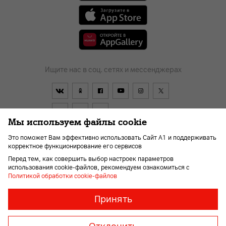
Ищите нас в соц. сетях и мессенджерах
Мы используем файлы cookie
Это поможет Вам эффективно использовать Сайт А1 и поддерживать
корректное функционирование его сервисов
Договор
О компании
Оплата
Новости
Перед тем, как совершить выбор настроек параметров
Помощь и поддержка
Kарьера
Для слабовидящих
использования cookie-файлов, рекомендуем ознакомиться с
Политикой обработки cookie-файлов
Необходимые
Всегда
Принять
включены
файлы
© 2026 Унитарное предприятие «А1». Все права защищены.
«cookie»
Member of A1 Group