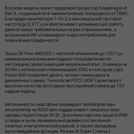
В основе модели лежит передовой процессор Snapdragon 8
Gen 3, созданный по 4-нанометровому техпроцессу от TSMC.
Благодаря архитектуре 1+5+2 и максимальной тактовой
частоте до 3,3 ГГц он обеспечивает молниеносную работу
даже в самых требовательных играх и приложениях, а
встроенный ИИ оптимизирует энергопотребление для
плавной многозадачности.
Экран 2K Flow AMOLED с частотой обновления до 120 Гц и
минимальными рамками подарит пользователям по-
настоящему захватывающий визуальный опыт. А камера на
50 Мп с оптической стабилизацией (OIS) и сенсором Light
Fusion 800 позволяет делать четкие снимки даже в
динамичных сценах. Технология POCO AISP гарантируют
высокое качество фото даже при серийной съемке до 150
кадров подряд.
Автономности смартфона позавидует любой флагман:
аккумулятор на 6000 мАч поддерживает сверхбыструю
зарядку HyperCharge 90 Вт. Дополняет картину защита IP68
от воды и пыли, премиальный дизайн со стеклянной
панелью и металлической рамкой, а также передовые
мультимедийные функции. Режим AI Super Cinema с