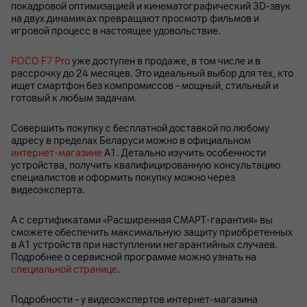
покадровой оптимизацией и кинематографический 3D-звук
на двух динамиках превращают просмотр фильмов и
игровой процесс в настоящее удовольствие.
POCO F7 Pro
уже доступен в продаже, в том числе и в
рассрочку до 24 месяцев. Это идеальный выбор для тех, кто
ищет смартфон без компромиссов – мощный, стильный и
готовый к любым задачам.
Совершить покупку с бесплатной доставкой по любому
адресу в пределах Беларуси можно в официальном
интернет-магазине
А1. Детально изучить особенности
устройства, получить квалифицированную консультацию
специалистов и оформить покупку можно через
видеоэксперта.
А с сертификатами «Расширенная СМАРТ-гарантия» вы
сможете обеспечить максимальную защиту приобретенных
в А1 устройств при наступлении негарантийных случаев.
Подробнее о сервисной программе можно узнать на
специальной странице
.
Подробности – у видеоэкспертов интернет-магазина