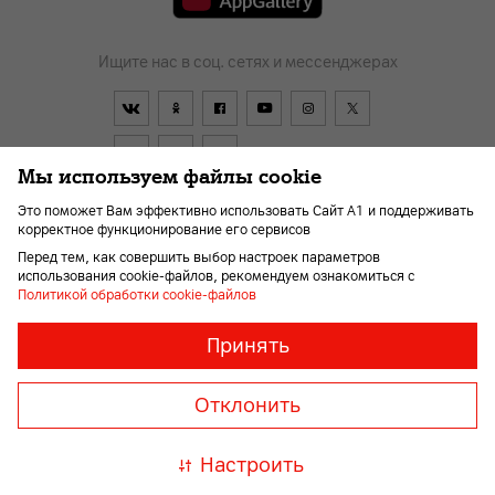
Ищите нас в соц. сетях и мессенджерах
Мы используем файлы cookie
Это поможет Вам эффективно использовать Сайт А1 и поддерживать
корректное функционирование его сервисов
Договор
О компании
Оплата
Новости
Перед тем, как совершить выбор настроек параметров
Помощь и поддержка
Kарьера
Для слабовидящих
использования cookie-файлов, рекомендуем ознакомиться с
Политикой обработки cookie-файлов
Необходимые
Всегда
Принять
включены
файлы
© 2026 Унитарное предприятие «А1». Все права защищены.
«cookie»
Member of A1 Group
Отклонить
Необходимы
для
A1 Austria
A1 Croatia
А1
корректной
Serbia
A1 Bulgaria
A1
Настроить
и
Macedonia
A1 Slovenia
безопасной