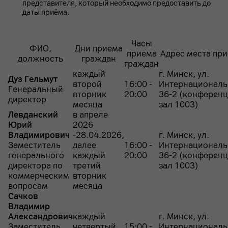
представителя, который необходимо предоставить до
даты приёма.
Часы
ФИО,
Дни приема
приема
Адрес места пр
должность
граждан
граждан
каждый
г. Минск, ул.
Дуз Гельмут
второй
16:00 -
Интернациональ
Генеральный
вторник
20:00
36-2 (конференц
директор
месяца
зал 1003)
Левданский
в апреле
Юрий
2026
Владимирович
-28.04.2026,
г. Минск, ул.
Заместитель
далее
16:00 -
Интернациональ
генерального
каждый
20:00
36-2 (конференц
директора по
третий
зал 1003)
коммерческим
вторник
вопросам
месяца
Сачков
Владимир
Александрович
каждый
г. Минск, ул.
Заместитель
четвертый
15:00 -
Интернациональ