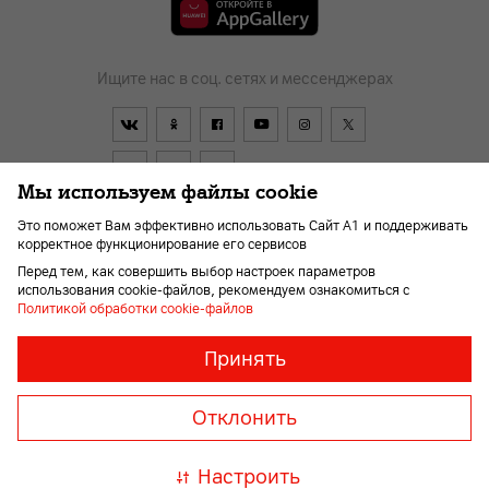
Ищите нас в соц. сетях и мессенджерах
Мы используем файлы cookie
Это поможет Вам эффективно использовать Сайт А1 и поддерживать
корректное функционирование его сервисов
Договор
О компании
Оплата
Новости
Перед тем, как совершить выбор настроек параметров
Помощь и поддержка
Kарьера
Для слабовидящих
использования cookie-файлов, рекомендуем ознакомиться с
Политикой обработки cookie-файлов
Необходимые
Всегда
Принять
включены
файлы
© 2026 Унитарное предприятие «А1». Все права защищены.
«cookie»
Member of A1 Group
Отклонить
Необходимы
для
A1 Austria
A1 Croatia
А1
корректной
Serbia
A1 Bulgaria
A1
Настроить
и
Macedonia
A1 Slovenia