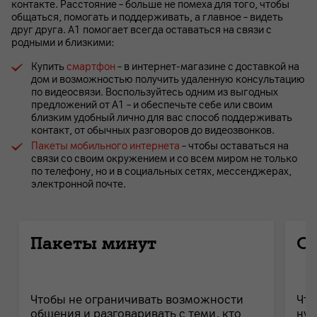
контакте. Расстояние – больше не помеха для того, чтобы
общаться, помогать и поддерживать, а главное – видеть
друг друга. А1 помогает всегда оставаться на связи с
родными и близкими:
Купить
смартфон
– в интернет-магазине с доставкой на
дом и возможностью получить удаленную консультацию
по видеосвязи. Воспользуйтесь одним из выгодных
предложений от А1 – и обеспечьте себе или своим
близким удобный лично для вас способ поддерживать
контакт, от обычных разговоров до видеозвонков.
Пакеты мобильного интернета
– чтобы оставаться на
связи со своим окружением и со всем миром не только
по телефону, но и в социальных сетях, мессенджерах,
электронной почте.
Пакеты минут
Оп
Чтобы не ограничивать возможности
Что
общения и разговаривать с теми, кто
нуж