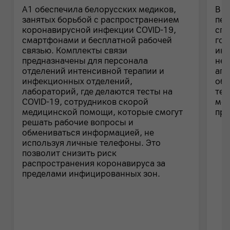
A1 обеспечила белорусских медиков,
В к
занятых борьбой с распространением
пер
коронавирусной инфекции COVID-19,
спо
смартфонами и бесплатной рабочей
гор
связью. Комплекты связи
инф
предназначены для персонала
нео
отделений интенсивной терапии и
апп
инфекционных отделений,
обо
лабораторий, где делаются тесты на
тес
COVID-19, сотрудников скорой
мед
медицинской помощи, которые смогут
пре
решать рабочие вопросы и
обмениваться информацией, не
используя личные телефоны. Это
позволит снизить риск
распространения коронавируса за
пределами инфицированных зон.