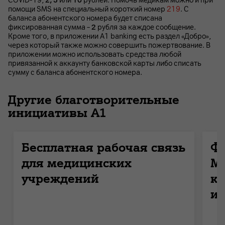
COVID-19,
2, 5
или
10
рублей. Помочь медикам можно и при
помощи SMS на специальный короткий номер
219
. С
баланса абонентского номера будет списана
фиксированная сумма –
2
рубля за каждое сообщение.
Кроме того, в приложении А1 banking есть раздел «Добро»,
через который также можно совершить пожертвование. В
приложении можно использовать средства любой
привязанной к аккаунту банковской карты либо списать
сумму с баланса абонентского номера.
Другие благотворительные
инициативы А1
Бесплатная рабочая связь
Ф
для медицинских
Ми
учреждений
к
и