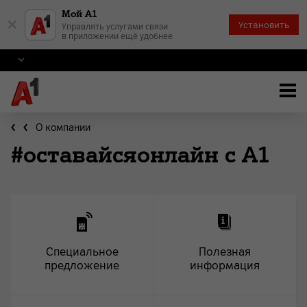
Мой А1
×
Установить
Управлять услугами связи
в приложении ещё удобнее
О компании
#оставайсяонлайн с А1
Специальное
Полезная
предложение
информация