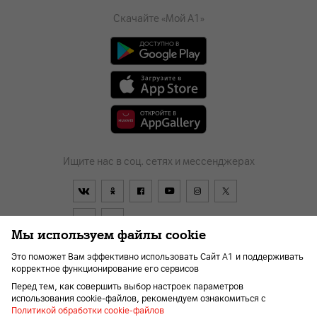
Скачайте «Мой А1»
Ищите нас в соц. сетях и мессенджерах
Мы используем файлы cookie
Это поможет Вам эффективно использовать Сайт А1 и поддерживать
корректное функционирование его сервисов
Договор
О компании
Новости
Перейти в А1
Перед тем, как совершить выбор настроек параметров
Помощь и поддержка
Kарьера
Для слабовидящих
использования cookie-файлов, рекомендуем ознакомиться с
Политикой обработки cookie-файлов