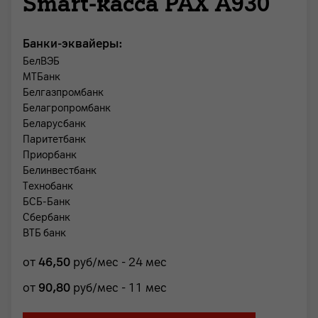
Smart-касса PAX A930
Банки-эквайеры:
БелВЭБ
МТБанк
Белгазпромбанк
Белагропромбанк
Беларусбанк
Паритетбанк
Приорбанк
Белинвестбанк
Технобанк
БСБ-Банк
Сбербанк
ВТБ банк
от
46
,50
руб/мес - 24 мес
от
90
,80
руб/мес - 11 мес