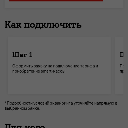
Как подключить
Шаг 1
Ша
Оформить заявку на подключение тарифа и
Пос
приобретение smart-кассы
при
*Подробности условий эквайринга уточняйте напрямую в
выбранном банке.
Для кого